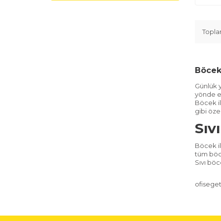
Topl
Böcek 
Günlük y
yönde et
Böcek il
gibi öze
Sıv
Böcek il
tüm böce
Sıvı böc
ofiseget