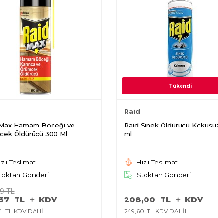
Tükendi
Raid
 Max Hamam Böceği ve
Raid Sinek Öldürücü Kokusu
cek Öldürücü 300 Ml
ml
zlı Teslimat
Hızlı Teslimat
toktan Gönderi
Stoktan Gönderi
99
TL
37
TL
KDV
208,00
TL
KDV
4
TL KDV DAHİL
249,60
TL KDV DAHİL