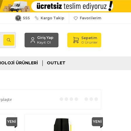
SSS
Kargo Takip
Favorilerim
Giriş Yap
Sepetim
,
0
Ürünler
Kayıt Ol
OLOJI ÜRÜNLERI
OUTLET
ılaştır
YENI
YENI