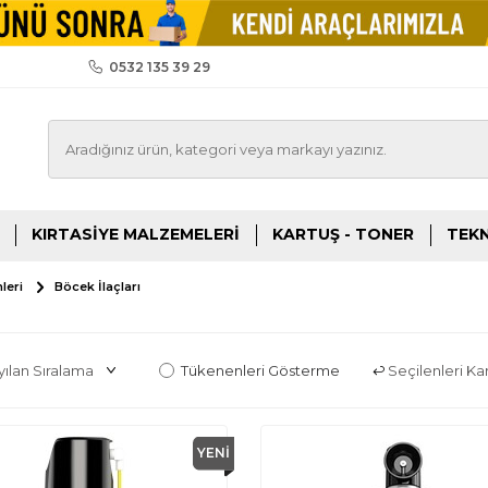
0532 135 39 29
KIRTASIYE MALZEMELERI
KARTUŞ - TONER
TEKN
leri
Böcek İlaçları
Tükenenleri Gösterme
Seçilenleri Karş
YENI