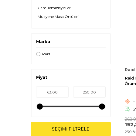
-Cam Temizleyiciler
-Muayene Masa Örtüleri
-Oda Kokuları
-Böcek İlaçları
Marka
Raid
Raid
Fiyat
Raid
Örüm
Hı
S
269,
192,
SEÇIMI FILTRELE
230,8