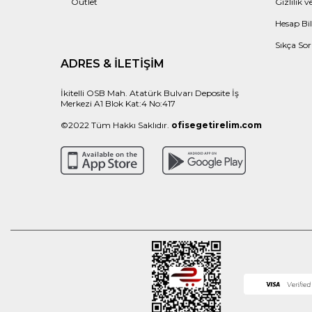
Outlet
Gizlilik 
Hesap Bil
Sıkça Sor
ADRES & İLETIŞIM
İkitelli OSB Mah. Atatürk Bulvarı Deposite İş
Merkezi A1 Blok Kat:4 No:417
©2022 Tüm Hakkı Saklıdır.
ofisegetirelim.com