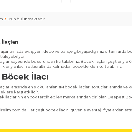
am
3
ürün bulunmaktadır.
İlaçları
aşantımızda ev, iş yeri, depo ve bahçe gibi yaşadığımız ortamlarda bö
kileyebiliyor.
açları sayesinde bu sorundan kurtulabiliriz. Böcek ilaçları çeşitleriyl
llikleriyle ilacın etkisi altında kalmadan böceklerden kurtulabiliriz.
ı Böcek İlacı
açları arasında en sık kullanılan sıvı böcek ilaçları sonuçları anında ve
klere karşı etkilidir.
ek ilaçlarının en çok tercih edilen markalarından biri olan Deepest Böce
irelim.com'da Her çeşit böcek ilacını güvenle avantajlı fiyatlardan satın a