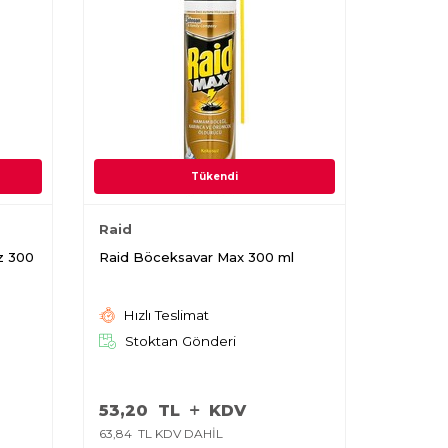
Tükendi
Raid
z 300
Raid Böceksavar Max 300 ml
Hızlı Teslimat
Stoktan Gönderi
53,20
TL
KDV
63,84
TL KDV DAHİL