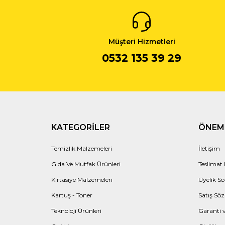
Müşteri Hizmetleri
0532 135 39 29
KATEGORILER
ÖNEML
Temizlik Malzemeleri
İletişim
Gıda Ve Mutfak Ürünleri
Teslimat 
Kırtasiye Malzemeleri
Üyelik Sö
Kartuş - Toner
Satış Söz
Teknoloji Ürünleri
Garanti v