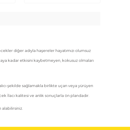
cekler diğer adıyla haşereler hayatımızı olumsuz
e 6 aya kadar etkisini kaybetmeyen, kokusuz olmaları
 kalıcı şekilde sağlamakla birlikte uçan veya yürüyen
k İlacı kalitesi ve anlık sonuçlarla ön plandadır.
labilirsiniz.