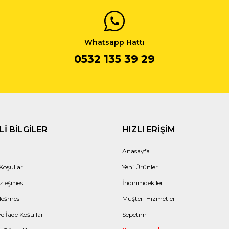
Whatsapp Hattı
0532 135 39 29
I BILGILER
HIZLI ERIŞIM
Anasayfa
Koşulları
Yeni Ürünler
zleşmesi
İndirimdekiler
leşmesi
Müşteri Hizmetleri
e İade Koşulları
Sepetim