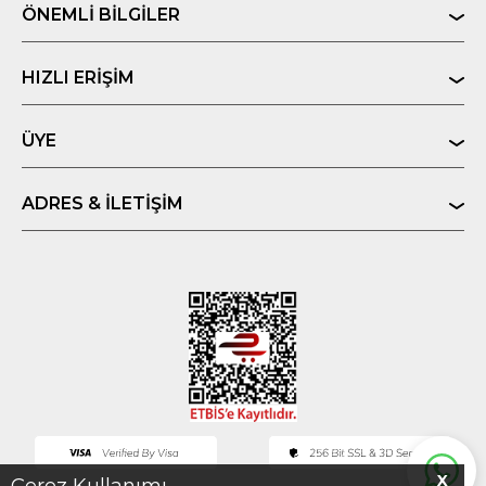
ÖNEMLI BILGILER
HIZLI ERIŞIM
ÜYE
ADRES & İLETIŞIM
X