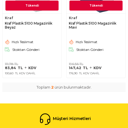
Tükendi
Tükendi
Kraf
Kraf
Kraf Plastik 5100 Magazinlik
Kraf Plastik 5100 Magazinlik
Beyaz
Mavi
Hızlı Teslimat
Hızlı Teslimat
Stoktan Gönderi
Stoktan Gönderi
111,78
TL
196,56
TL
83,84
TL
KDV
147,42
TL
KDV
100,60
TL KDV DAHİL
176,90
TL KDV DAHİL
Toplam
2
ürün bulunmaktadır.
Müşteri Hizmetleri