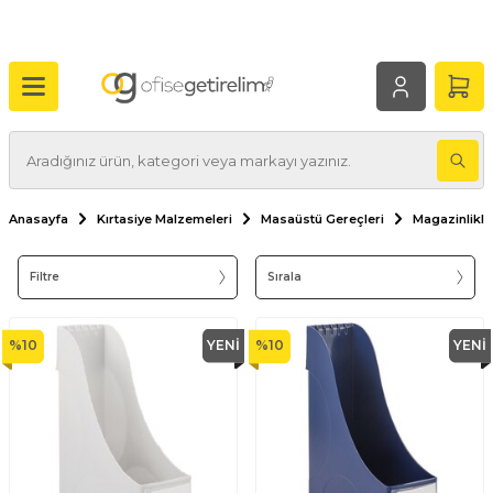
Anasayfa
Kırtasiye Malzemeleri
Masaüstü Gereçleri
Magazinlikle
Filtre
Sırala
%
10
YENI
%
10
YENI