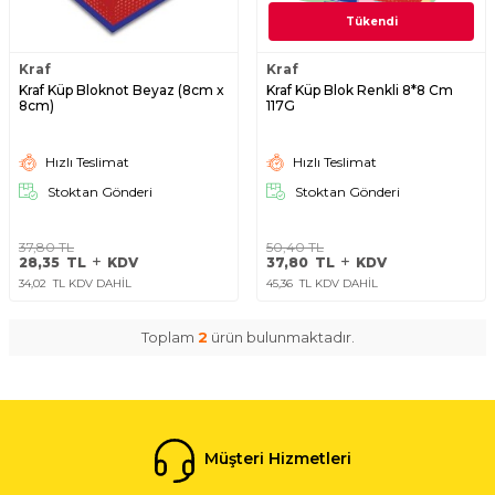
Tükendi
Kraf
Kraf
Kraf Küp Bloknot Beyaz (8cm x
Kraf Küp Blok Renkli 8*8 Cm
8cm)
117G
Hızlı Teslimat
Hızlı Teslimat
Stoktan Gönderi
Stoktan Gönderi
37,80
TL
50,40
TL
28,35
TL
KDV
37,80
TL
KDV
34,02
TL KDV DAHİL
45,36
TL KDV DAHİL
Toplam
2
ürün bulunmaktadır.
Müşteri Hizmetleri