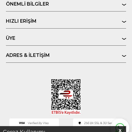
ÖNEMLI BILGILER
HIZLI ERIŞIM
ÜYE
ADRES & İLETIŞIM
X