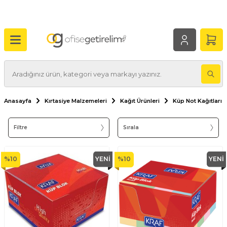
Anasayfa
Kırtasiye Malzemeleri
Kağıt Ürünleri
Küp Not Kağıtları
Filtre
Sırala
%
10
YENI
%
10
YENI