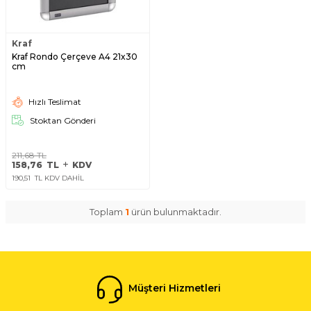
Kraf
Kraf Rondo Çerçeve A4 21x30
cm
Hızlı Teslimat
Stoktan Gönderi
211,68
TL
158,76
TL
KDV
190,51
TL KDV DAHİL
Toplam
1
ürün bulunmaktadır.
Müşteri Hizmetleri