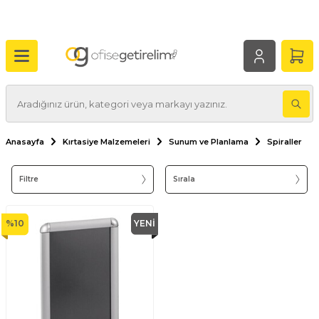
Anasayfa
Kırtasiye Malzemeleri
Sunum ve Planlama
Spiraller
Filtre
Sırala
%
10
YENI