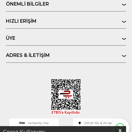
ÖNEMLI BILGILER
HIZLI ERIŞIM
ÜYE
ADRES & İLETIŞIM
X