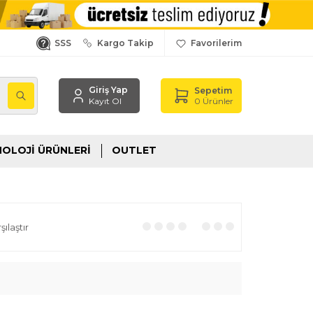
SSS
Kargo Takip
Favorilerim
Giriş Yap
Sepetim
,
0
Ürünler
Kayıt Ol
OLOJI ÜRÜNLERI
OUTLET
ılaştır