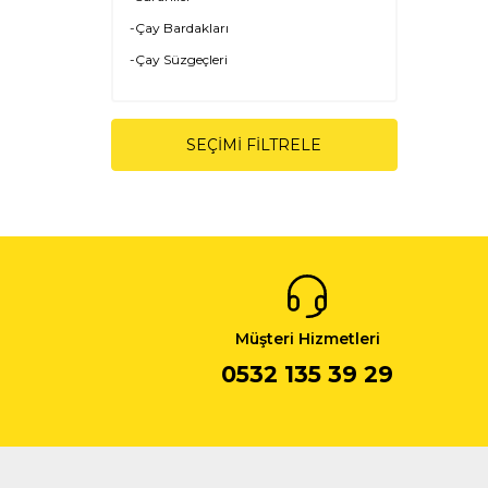
-Çay Bardakları
-Çay Süzgeçleri
-Çay Tabakları
SEÇIMI FILTRELE
Müşteri Hizmetleri
0532 135 39 29