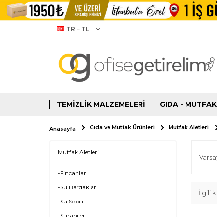
TR − TL
TEMIZLIK MALZEMELERI
GIDA - MUTFAK
Gıda ve Mutfak Ürünleri
Mutfak Aletleri
Anasayfa
Mutfak Aletleri
-Fincanlar
-Su Bardakları
İlgili
-Su Sebili
-Sürahiler