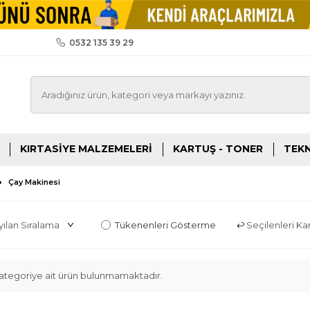
0532 135 39 29
KIRTASIYE MALZEMELERI
KARTUŞ - TONER
TEKN
Çay Makinesi
Tükenenleri Gösterme
Seçilenleri Karş
 kategoriye ait ürün bulunmamaktadır.