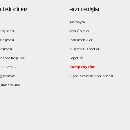
I BILGILER
HIZLI ERIŞIM
Anasayfa
Koşulları
Yeni Ürünler
zleşmesi
İndirimdekiler
leşmesi
Müşteri Hizmetleri
e İade Koşulları
Sepetim
ve Güvenlik
Kampanyalar
gilerimiz
Kişisel Verilerin Korunması
ulan Sorular