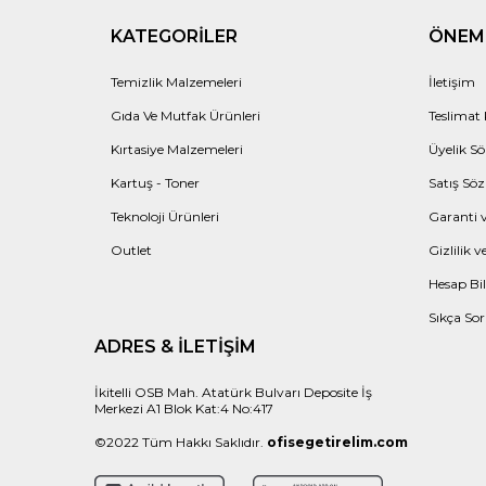
KATEGORILER
ÖNEML
Temizlik Malzemeleri
İletişim
Gıda Ve Mutfak Ürünleri
Teslimat 
Kırtasiye Malzemeleri
Üyelik Sö
Kartuş - Toner
Satış Söz
Teknoloji Ürünleri
Garanti v
Outlet
Gizlilik 
Hesap Bil
Sıkça Sor
ADRES & İLETIŞIM
İkitelli OSB Mah. Atatürk Bulvarı Deposite İş
Merkezi A1 Blok Kat:4 No:417
©2022 Tüm Hakkı Saklıdır.
ofisegetirelim.com