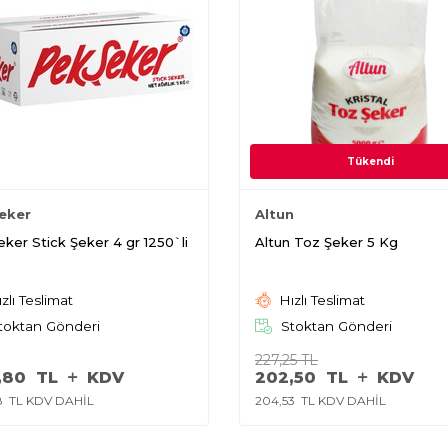
Tükendi
eker
Altun
ker Stick Şeker 4 gr 1250`li
Altun Toz Şeker 5 Kg
zlı Teslimat
Hızlı Teslimat
toktan Gönderi
Stoktan Gönderi
227,25
TL
,80
TL
KDV
202,50
TL
KDV
8
TL KDV DAHİL
204,53
TL KDV DAHİL