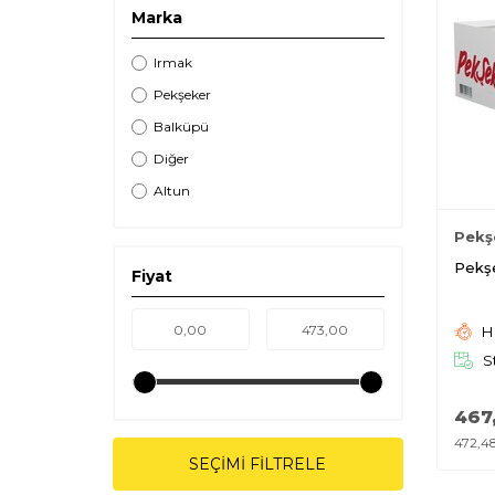
Marka
Irmak
Pekşeker
Balküpü
Diğer
Altun
Pekş
Pekşe
Fiyat
Hı
S
467
472,4
SEÇIMI FILTRELE