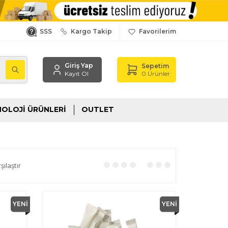
SSS
Kargo Takip
Favorilerim
Giriş Yap
Sepetim
,
0
Ürünler
Kayıt Ol
OLOJI ÜRÜNLERI
OUTLET
ılaştır
YENI
YENI