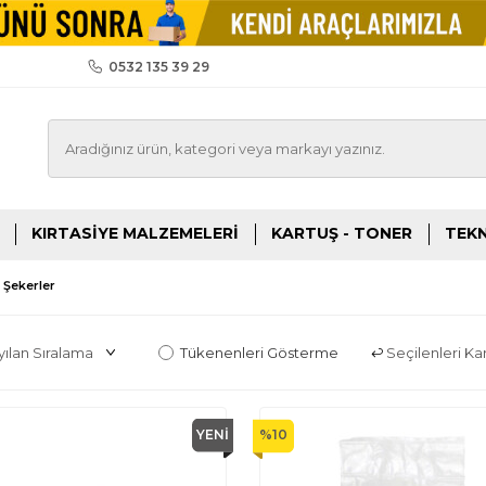
0532 135 39 29
KIRTASIYE MALZEMELERI
KARTUŞ - TONER
TEKN
 Şekerler
Tükenenleri Gösterme
Seçilenleri Karş
YENI
%
10