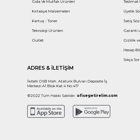
Gıda Ve Mutfak Ürünleri
Teslimat 
Kırtasiye Malzemeleri
Üyelik Sö
Kartuş - Toner
Satış Söz
Teknoloji Ürünleri
Garanti v
Outlet
Gizlilik 
Hesap Bil
Sıkça Sor
ADRES & İLETIŞIM
İkitelli OSB Mah. Atatürk Bulvarı Deposite İş
Merkezi A1 Blok Kat:4 No:417
©2022 Tüm Hakkı Saklıdır.
ofisegetirelim.com