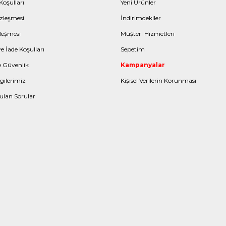
Koşulları
Yeni Ürünler
zleşmesi
İndirimdekiler
leşmesi
Müşteri Hizmetleri
e İade Koşulları
Sepetim
ve Güvenlik
Kampanyalar
gilerimiz
Kişisel Verilerin Korunması
ulan Sorular