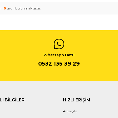
am
6
ürün bulunmaktadır.
Whatsapp Hattı
0532 135 39 29
I BILGILER
HIZLI ERIŞIM
Anasayfa