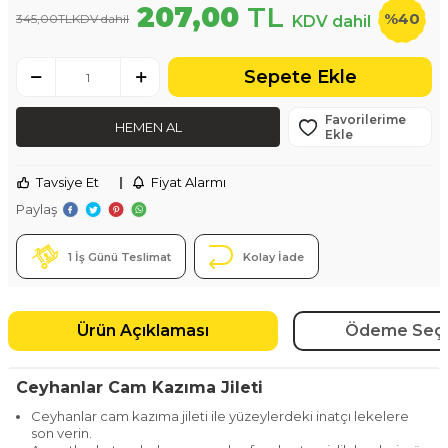
207,00
TL
%
40
345,00
TL
KDV dahil
KDV dahil
Sepete Ekle
Favorilerime
HEMEN AL
Ekle
Tavsiye Et
|
Fiyat Alarmı
Paylaş
1 İş Günü Teslimat
Kolay İade
Ürün Açıklaması
Ödeme Seçe
Ceyhanlar Cam Kazıma Jileti
Ceyhanlar cam kazıma jileti ile yüzeylerdeki inatçı lekelere
son verin.