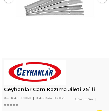
Ceyhanlar Cam Kazıma Jileti 25`li
|
Ürün Kodu :
DG00020
Barkod Kodu :
DG00020
|
Yorum Yap