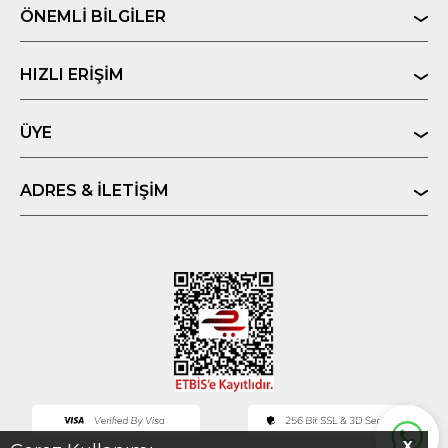
ÖNEMLI BILGILER
HIZLI ERIŞIM
ÜYE
ADRES & İLETIŞIM
X