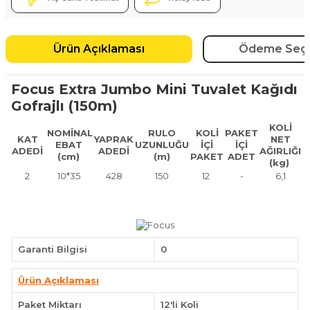
Ürün Açıklaması
Ödeme Seçe
Focus Extra Jumbo Mini Tuvalet Kağıdı
Gofrajlı (150m)
KOLİ
NOMİNAL
RULO
KOLİ
PAKET
KAT
YAPRAK
NET
EBAT
UZUNLUĞU
İÇİ
İÇİ
ADEDİ
ADEDİ
AĞIRLIĞI
(cm)
(m)
PAKET
ADET
(kg)
2
10*35
428
150
12
-
6,1
Garanti Bilgisi
0
Ürün Açıklaması
Paket Miktarı
12'li Koli