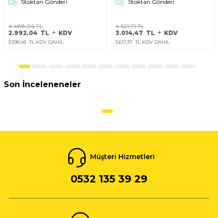
Stoktan Gönderi
Stoktan Gönderi
4.488,06
TL
4.521,71
TL
2.992,04
TL
KDV
3.014,47
TL
KDV
3.590,45
TL KDV DAHİL
3.617,37
TL KDV DAHİL
Son İnceleneneler
Müşteri Hizmetleri
0532 135 39 29