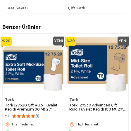
Kat Sayısı
Çift Katlı
Benzer Ürünler
%
20
YENI
%
20
YENI
Tork
Tork
Tork 127520 Çift Rulo Tuvalet
Tork 127530 Advanced Çift
Kağıdı Premium 90 Mt 27'li
Rulo Tuvalet Kağıdı 100 Mt 27'li
Rulo
Rulo
5.0
(1)
Hızlı Teslimat
Hızlı Teslimat