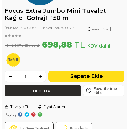
Focus Extra Jumbo Mini Tuvalet
Kağıdı Gofrajlı 150 m
|
Ürün Kodu :
50003077
Barkod Kodu :
50003077
|
Yorum Yap
698,88
TL
1.344,00
TL
KDV dahil
KDV dahil
%
48
Sepete Ekle
Favorilerime
HEMEN AL
Ekle
Tavsiye Et
|
Fiyat Alarmı
Paylaş
1 İş Günü Teslimat
Kolay İade