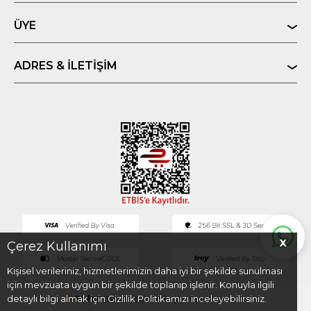
ÜYE
ADRES & İLETIŞIM
X
Çerez Kullanımı
Kişisel verileriniz, hizmetlerimizin daha iyi bir şekilde sunulması
için mevzuata uygun bir şekilde toplanıp işlenir. Konuyla ilgili
detaylı bilgi almak için Gizlilik Politikamızı inceleyebilirsiniz.
T
-Soft
E-Ticaret
Sistemleriyle Hazırlanmıştır.