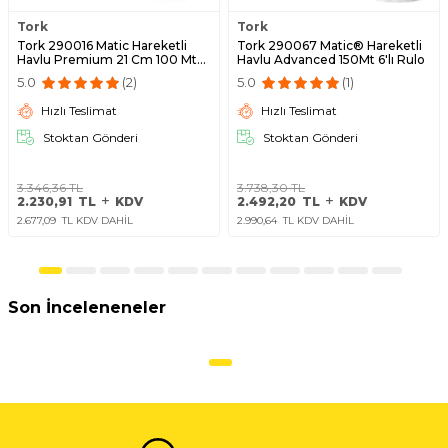
Tork
Tork
Tork 290016 Matic Hareketli
Tork 290067 Matic® Hareketli
Havlu Premium 21 Cm 100 Mt
Havlu Advanced 150Mt 6'lı Rulo
6'lı Rulo
5.0
(2)
5.0
(1)
Hızlı Teslimat
Hızlı Teslimat
Stoktan Gönderi
Stoktan Gönderi
3.346,36
TL
3.738,30
TL
2.230,91
TL
KDV
2.492,20
TL
KDV
2.677,09
TL KDV DAHİL
2.990,64
TL KDV DAHİL
Son İnceleneneler