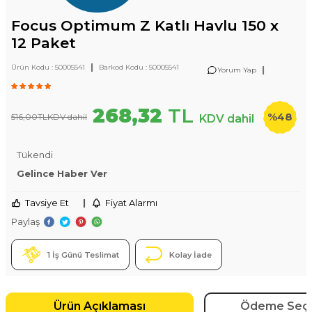
Focus Optimum Z Katlı Havlu 150 x
12 Paket
|
Ürün Kodu :
50005541
Barkod Kodu :
50005541
|
Yorum Yap
268,32
TL
%
48
516,00
TL
KDV dahil
KDV dahil
Tükendi
Gelince Haber Ver
Tavsiye Et
|
Fiyat Alarmı
Paylaş
1 İş Günü Teslimat
Kolay İade
Ürün Açıklaması
Ödeme Seçe