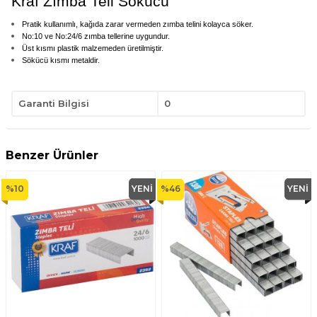
Kraf Zımba Teli Sökücü
Pratik kullanımlı, kağıda zarar vermeden zımba telini kolayca söker.
No:10 ve No:24/6 zımba tellerine uygundur.
Üst kısmı plastik malzemeden üretilmiştir.
Sökücü kısmı metaldir.
Garanti Bilgisi
0
Benzer Ürünler
%
10
YENI
%
46
YENI