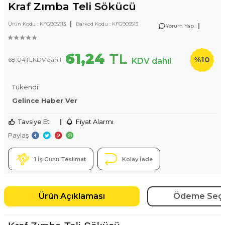
Kraf Zımba Teli Sökücü
|
Ürün Kodu :
KFG905513
Barkod Kodu :
KFG905513
|
Yorum Yap
61,24
TL
%
10
68,04
TL
KDV dahil
KDV dahil
Tükendi
Gelince Haber Ver
Tavsiye Et
|
Fiyat Alarmı
Paylaş
1 İş Günü Teslimat
Kolay İade
Ürün Açıklaması
Ödeme Seçe