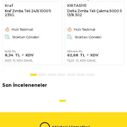
Kraf
KIRTASİYE
Kraf Zımba Teli 24/6 1000'li
Delta Zımba Teli Çakma 5000 lİ
235G
13/8 302
Hızlı Teslimat
Hızlı Teslimat
Stoktan Gönderi
Stoktan Gönderi
11,12
TL
139,44
TL
8,34
TL
KDV
62,68
TL
KDV
10,01
TL KDV DAHİL
75,22
TL KDV DAHİL
Son İnceleneneler