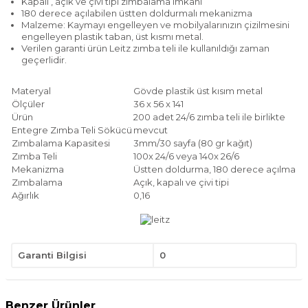
Kapalı , açık ve çivi tipi zımbalama imkanı
180 derece açılabilen üstten doldurmalı mekanizma
Malzeme: Kaymayı engelleyen ve mobilyalarınızın çizilmesini
engelleyen plastik taban, üst kısmı metal.
Verilen garanti ürün Leitz zımba teli ile kullanıldığı zaman
geçerlidir.
Materyal
Gövde plastik üst kısım metal
Ölçüler
36 x 56 x 141
Ürün
200 adet 24/6 zımba teli ile birlikte
Entegre Zımba Teli Sökücü
mevcut
Zımbalama Kapasitesi
3mm/30 sayfa (80 gr kağıt)
Zımba Teli
100x 24/6 veya 140x 26/6
Mekanizma
Üstten doldurma, 180 derece açılma
Zımbalama
Açık, kapalı ve çivi tipi
Ağırlık
0,16
Garanti Bilgisi
0
Benzer Ürünler