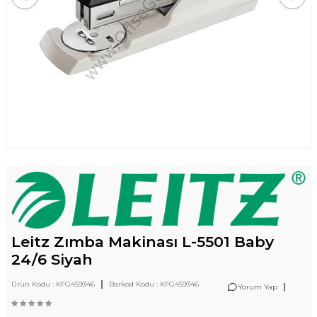
Leitz Zımba Makinası L-5501 Baby
24/6 Siyah
|
Ürün Kodu :
KFG459346
Barkod Kodu :
KFG459346
|
Yorum Yap