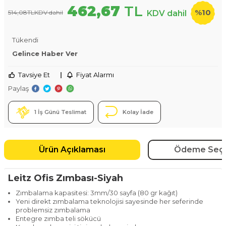
462,67
TL
%
10
514,08
TL
KDV dahil
KDV dahil
Tükendi
Gelince Haber Ver
Tavsiye Et
|
Fiyat Alarmı
Paylaş
1 İş Günü Teslimat
Kolay İade
Ürün Açıklaması
Ödeme Seçe
Leitz Ofis Zımbası-Siyah
Zımbalama kapasitesi: 3mm/30 sayfa (80 gr kağıt)
Yeni direkt zımbalama teknolojisi sayesinde her seferinde
problemsiz zımbalama
Entegre zımba teli sökücü