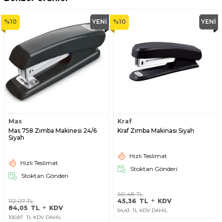
%
10
YENI
%
10
YENI
Mas
Kraf
Mas 758 Zımba Makinesi 24/6
Kraf Zımba Makinası Siyah
Siyah
Hızlı Teslimat
Hızlı Teslimat
Stoktan Gönderi
Stoktan Gönderi
60,48
TL
112,07
TL
45,36
TL
KDV
84,05
TL
KDV
54,43
TL KDV DAHİL
100,87
TL KDV DAHİL