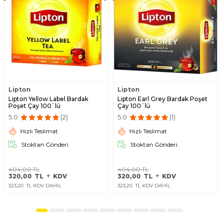
Lipton
Lipton
Lipton Yellow Label Bardak
Lipton Earl Grey Bardak Poşet
Poşet Çay 100`lü
Çay 100`lü
5.0
(2)
5.0
(1)
Hızlı Teslimat
Hızlı Teslimat
Stoktan Gönderi
Stoktan Gönderi
404,00
TL
404,00
TL
320,00
TL
KDV
320,00
TL
KDV
323,20
TL KDV DAHİL
323,20
TL KDV DAHİL