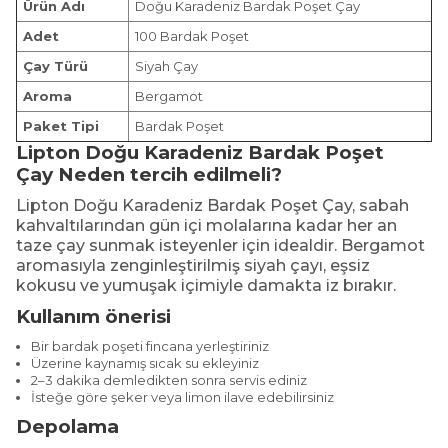
Ürün Adı
Doğu Karadeniz Bardak Poşet Çay
Adet
100 Bardak Poşet
Çay Türü
Siyah Çay
Aroma
Bergamot
Paket Tipi
Bardak Poşet
Lipton
Doğu Karadeniz Bardak Poşet
Çay
Neden tercih edilmeli?
Lipton Doğu Karadeniz Bardak Poşet Çay, sabah
kahvaltılarından gün içi molalarına kadar her an
taze çay sunmak isteyenler için idealdir. Bergamot
aromasıyla zenginleştirilmiş siyah çayı, eşsiz
kokusu ve yumuşak içimiyle damakta iz bırakır.
Kullanım önerisi
Bir bardak poşeti fincana yerleştiriniz
Üzerine kaynamış sıcak su ekleyiniz
2–3 dakika demledikten sonra servis ediniz
İsteğe göre şeker veya limon ilave edebilirsiniz
Depolama