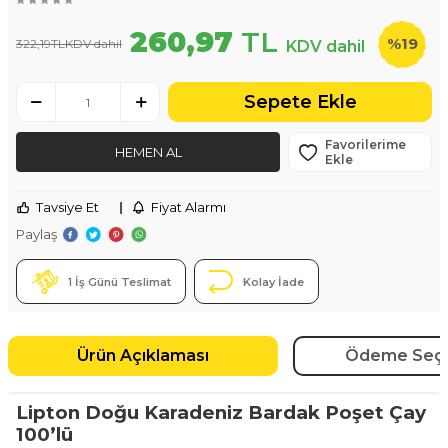
260,97
TL
%
19
322,19
TL
KDV dahil
KDV dahil
Sepete Ekle
Favorilerime
HEMEN AL
Ekle
Tavsiye Et
|
Fiyat Alarmı
Paylaş
1 İş Günü Teslimat
Kolay İade
Ürün Açıklaması
Ödeme Seçe
Lipton Doğu Karadeniz Bardak Poşet Çay
100’lü