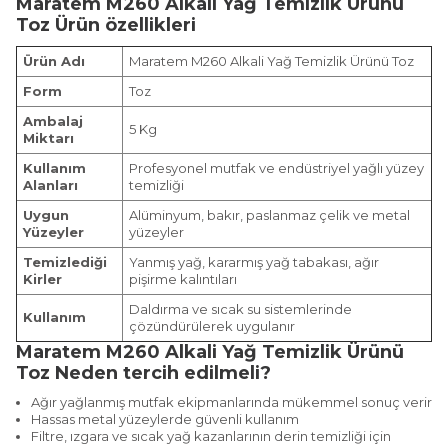
Maratem M260 Alkali Yağ Temizlik Ürünü
Toz
Ürün özellikleri
Ürün Adı
Maratem M260 Alkali Yağ Temizlik Ürünü Toz
Form
Toz
Ambalaj
5 Kg
Miktarı
Kullanım
Profesyonel mutfak ve endüstriyel yağlı yüzey
Alanları
temizliği
Uygun
Alüminyum, bakır, paslanmaz çelik ve metal
Yüzeyler
yüzeyler
Temizlediği
Yanmış yağ, kararmış yağ tabakası, ağır
Kirler
pişirme kalıntıları
Daldırma ve sıcak su sistemlerinde
Kullanım
çözündürülerek uygulanır
Maratem M260 Alkali Yağ Temizlik Ürünü
Toz
Neden tercih edilmeli?
Ağır yağlanmış mutfak ekipmanlarında mükemmel sonuç verir
Hassas metal yüzeylerde güvenli kullanım
Filtre, ızgara ve sıcak yağ kazanlarının derin temizliği için