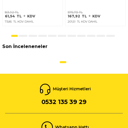
83,92
TL
575,73
TL
61,54
TL
KDV
167,92
TL
KDV
73,85
TL KDV DAHİL
201,51
TL KDV DAHİL
Son İnceleneneler
Müşteri Hizmetleri
0532 135 39 29
Whatsapp Hattı