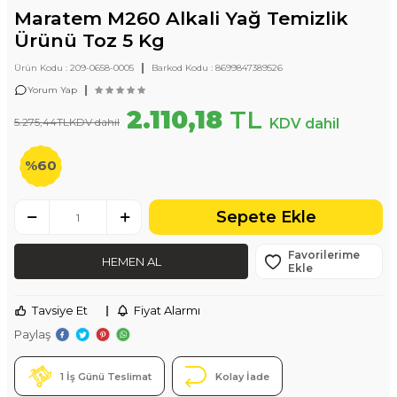
Maratem M260 Alkali Yağ Temizlik
Ürünü Toz 5 Kg
|
Ürün Kodu :
209-0658-0005
Barkod Kodu :
8699847389526
|
Yorum Yap
2.110,18
TL
5.275,44
TL
KDV dahil
KDV dahil
%
60
Sepete Ekle
Favorilerime
HEMEN AL
Ekle
Tavsiye Et
|
Fiyat Alarmı
Paylaş
1 İş Günü Teslimat
Kolay İade