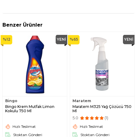
Benzer Ürünler
%
12
YENI
%
65
YENI
Bingo
Maratem
Bingo Krem Mutfak Limon
Maratem M325 Yağ Çözücü 750
Kokulu 750 Ml
Ml
5.0
(1)
Hızlı Teslimat
Hızlı Teslimat
Stoktan Gönderi
Stoktan Gönderi