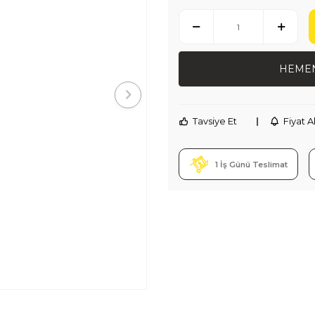
HEMEN
Tavsiye Et
|
Fiyat A
1 İş Günü Teslimat