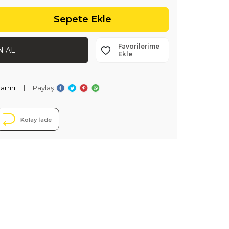
Sepete Ekle
Favorilerime
 AL
Ekle
larmı
|
Paylaş
Kolay İade