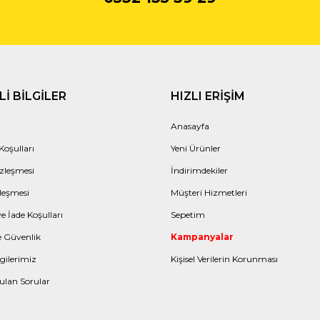
I BILGILER
HIZLI ERIŞIM
Anasayfa
Koşulları
Yeni Ürünler
zleşmesi
İndirimdekiler
leşmesi
Müşteri Hizmetleri
e İade Koşulları
Sepetim
ve Güvenlik
Kampanyalar
gilerimiz
Kişisel Verilerin Korunması
ulan Sorular