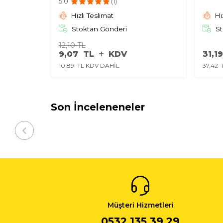
5.0
(1)
Hızlı Teslimat
Hı
Stoktan Gönderi
St
12,10
TL
9,07
TL
KDV
31,19
10,89
TL KDV DAHİL
37,42
T
Son İnceleneneler
Müşteri Hizmetleri
0532 135 39 29