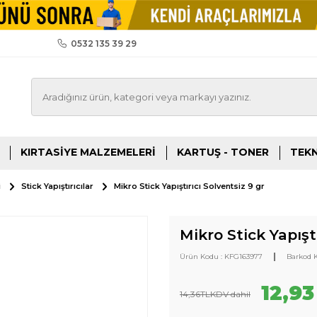
0532 135 39 29
KIRTASIYE MALZEMELERI
KARTUŞ - TONER
TEKN
i
Stick Yapıştırıcılar
Mikro Stick Yapıştırıcı Solventsiz 9 gr
Mikro Stick Yapıştı
|
Ürün Kodu :
KFG163977
Barkod 
12,93
14,36
TL
KDV dahil