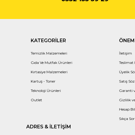
KATEGORILER
ÖNEML
Temizlik Malzemeleri
İletişim
Gıda Ve Mutfak Ürünleri
Teslimat 
Kırtasiye Malzemeleri
Üyelik Sö
Kartuş - Toner
Satış Söz
Teknoloji Ürünleri
Garanti v
Outlet
Gizlilik 
Hesap Bil
Sıkça Sor
ADRES & İLETIŞIM