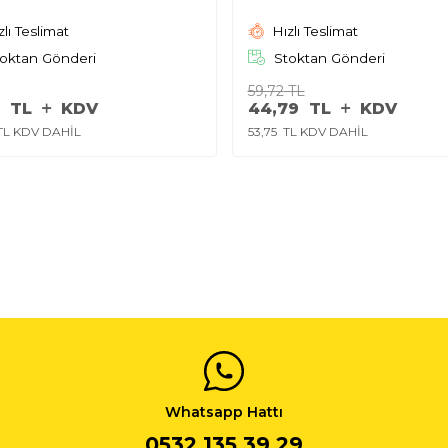
zlı Teslimat
Hızlı Teslimat
oktan Gönderi
Stoktan Gönderi
59,72
TL
TL
KDV
44,79
TL
KDV
L KDV DAHİL
53,75
TL KDV DAHİL
Whatsapp Hattı
0532 135 39 29