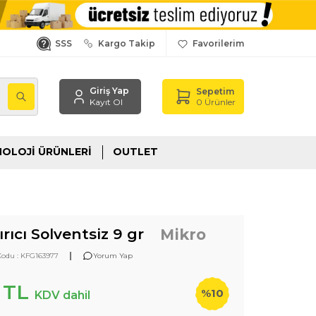
SSS
Kargo Takip
Favorilerim
Giriş Yap
Sepetim
,
0
Ürünler
Kayıt Ol
OLOJI ÜRÜNLERI
OUTLET
rıcı Solventsiz 9 gr
Mikro
|
Kodu :
KFG163977
Yorum Yap
TL
%
10
KDV dahil