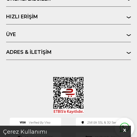
HIZLI ERIŞIM
ÜYE
ADRES & İLETIŞIM
X
Çerez Kullanımı