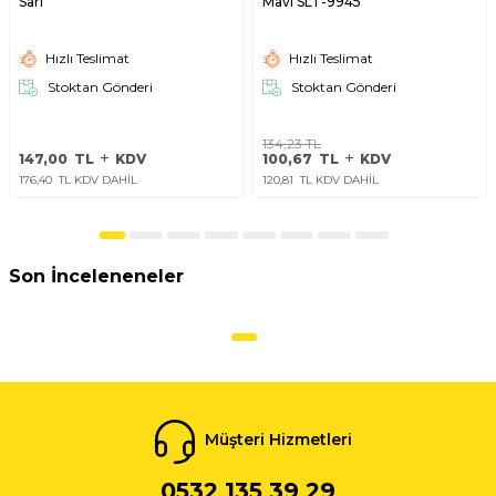
Sarı
Mavi SLT-9945
Hızlı Teslimat
Hızlı Teslimat
Stoktan Gönderi
Stoktan Gönderi
134,23
TL
147,00
TL
KDV
100,67
TL
KDV
176,40
TL KDV DAHİL
120,81
TL KDV DAHİL
Son İnceleneneler
Müşteri Hizmetleri
0532 135 39 29