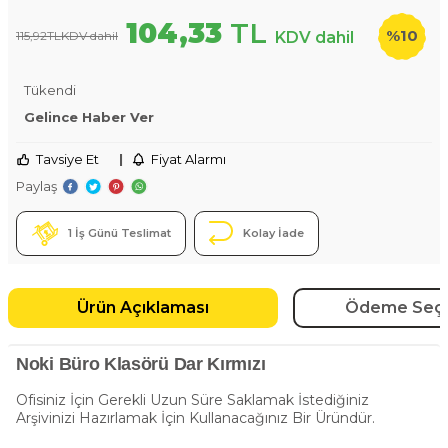
104,33
TL
%
10
115,92
TL
KDV dahil
KDV dahil
Tükendi
Gelince Haber Ver
Tavsiye Et
|
Fiyat Alarmı
Paylaş
1 İş Günü Teslimat
Kolay İade
Ürün Açıklaması
Ödeme Seçe
Noki Büro Klasörü Dar Kırmızı
Ofisiniz İçin Gerekli Uzun Süre Saklamak İstediğiniz
Arşivinizi Hazırlamak İçin Kullanacağınız Bir Üründür.