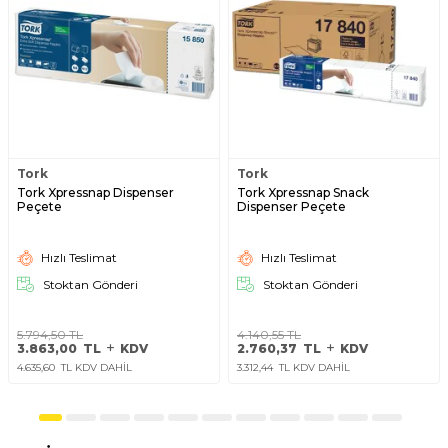
Tork
Tork
Tork Xpressnap Dispenser
Tork Xpressnap Snack
Peçete
Dispenser Peçete
Hızlı Teslimat
Hızlı Teslimat
Stoktan Gönderi
Stoktan Gönderi
5.794,50
TL
4.140,55
TL
3.863,00
TL
KDV
2.760,37
TL
KDV
4.635,60
TL KDV DAHİL
3.312,44
TL KDV DAHİL