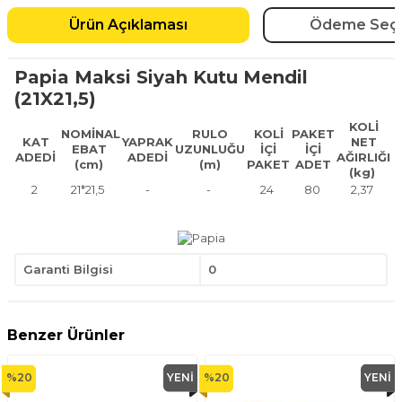
Ürün Açıklaması
Ödeme Seçe
Papia Maksi Siyah Kutu Mendil
(21X21,5)
KOLİ
NOMİNAL
RULO
KOLİ
PAKET
KAT
YAPRAK
NET
EBAT
UZUNLUĞU
İÇİ
İÇİ
ADEDİ
ADEDİ
AĞIRLIĞI
(cm)
(m)
PAKET
ADET
(kg)
2
21*21,5
-
-
24
80
2,37
Garanti Bilgisi
0
Benzer Ürünler
%
20
YENI
%
20
YENI