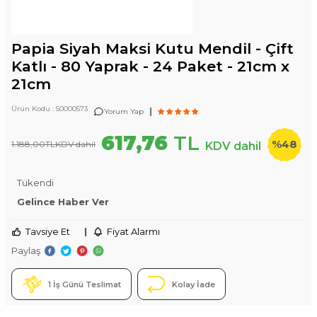
Papia Siyah Maksi Kutu Mendil - Çift
Katlı - 80 Yaprak - 24 Paket - 21cm x
21cm
Ürün Kodu :
50000573
|
Yorum Yap
617,76
TL
%
48
1.188,00
TL
KDV dahil
KDV dahil
Tükendi
Gelince Haber Ver
Tavsiye Et
|
Fiyat Alarmı
Paylaş
1 İş Günü Teslimat
Kolay İade