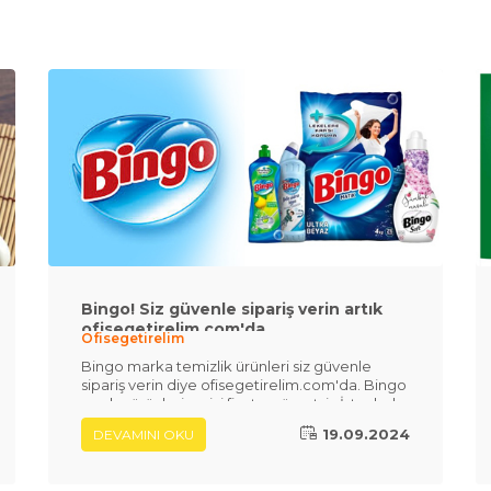
Bingo! Siz güvenle sipariş verin artık
ofisegetirelim.com'da
Ofisegetirelim
Bingo marka temizlik ürünleri siz güvenle
sipariş verin diye ofisegetirelim.com'da. Bingo
marka ürünleri en iyi fiyat ve ücretsiz İstanbul
içi teslimat seçeneklerimiz ile hemen sipariş
19.09.2024
DEVAMINI OKU
verebilirsiniz.