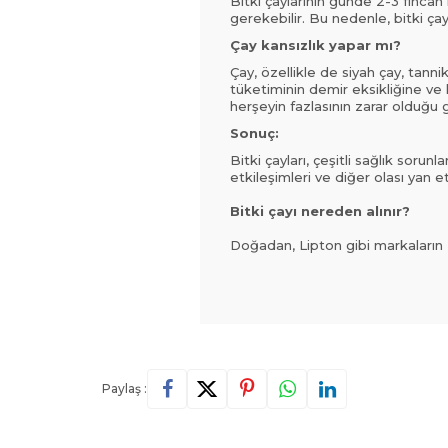
Bitki çaylarının günde 2-3 fincan 
gerekebilir. Bu nedenle, bitki ç
Çay kansızlık yapar mı?
Çay, özellikle de siyah çay, tannik
tüketiminin demir eksikliğine ve 
herşeyin fazlasının zarar olduğu 
Sonuç:
Bitki çayları, çeşitli sağlık sorun
etkileşimleri ve diğer olası yan 
Bitki çayı nereden alınır?
Doğadan, Lipton gibi markaların Bi
Paylaş :