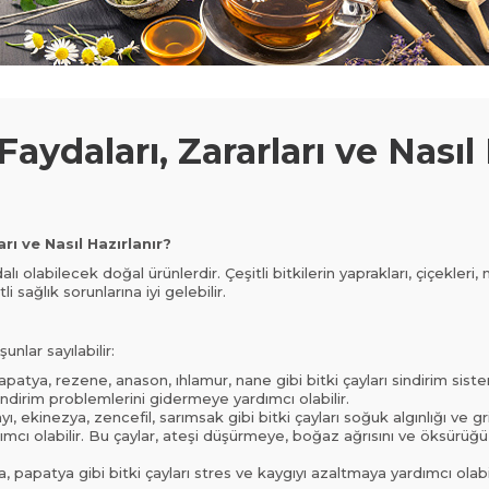
 Faydaları, Zararları ve Nasıl
arı ve Nasıl Hazırlanır?
ydalı olabilecek doğal ürünlerdir. Çeşitli bitkilerin yaprakları, çiçekleri
li sağlık sorunlarına iyi gelebilir.
unlar sayılabilir:
 Papatya, rezene, anason, ıhlamur, nane gibi bitki çayları sindirim sist
 sindirim problemlerini gidermeye yardımcı olabilir.
yı, ekinezya, zencefil, sarımsak gibi bitki çayları soğuk algınlığı ve gri
ımcı olabilir. Bu çaylar, ateşi düşürmeye, boğaz ağrısını ve öksür
ta, papatya gibi bitki çayları stres ve kaygıyı azaltmaya yardımcı olabi