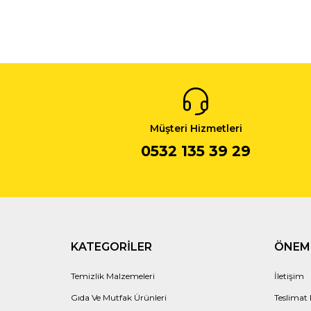
ofisegetirelim.com'dan satın alabilirsiniz.
Müşteri Hizmetleri
0532 135 39 29
KATEGORILER
ÖNEML
Temizlik Malzemeleri
İletişim
Gıda Ve Mutfak Ürünleri
Teslimat 