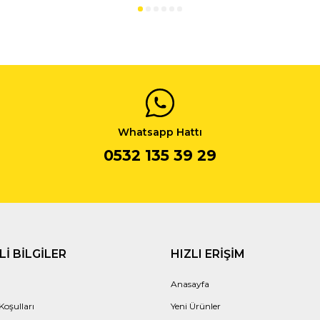
Whatsapp Hattı
0532 135 39 29
I BILGILER
HIZLI ERIŞIM
Anasayfa
Koşulları
Yeni Ürünler