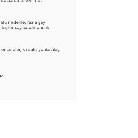
ek dozlarda tüketilmesi
r. Bu nedenle, fazla çay
işiler çay içebilir ancak
 önce alerjik reaksiyonlar, ilaç
iz.