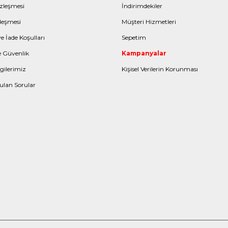
zleşmesi
İndirimdekiler
leşmesi
Müşteri Hizmetleri
e İade Koşulları
Sepetim
ve Güvenlik
Kampanyalar
gilerimiz
Kişisel Verilerin Korunması
ulan Sorular