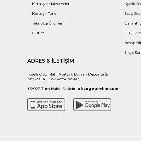
Kırtasiye Malzemeleri
Üyelik Sö
Kartuş - Toner
Satış Söz
Teknoloji Ürünleri
Garanti v
Outlet
Gizlilik 
Hesap Bil
Sıkça Sor
ADRES & İLETIŞIM
İkitelli OSB Mah. Atatürk Bulvarı Deposite İş
Merkezi A1 Blok Kat:4 No:417
©2022 Tüm Hakkı Saklıdır.
ofisegetirelim.com