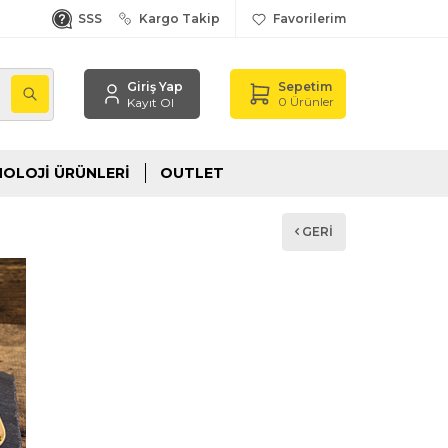
SSS
Kargo Takip
Favorilerim
Giriş Yap
Sepetim
,
0
Ürünler
Kayıt Ol
OLOJI ÜRÜNLERI
OUTLET
GERI