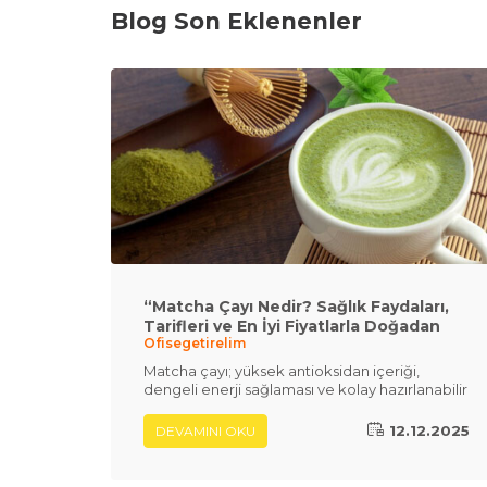
Blog Son Eklenenler
“Matcha Çayı Nedir? Sağlık Faydaları,
Tarifleri ve En İyi Fiyatlarla Doğadan
Ofisegetirelim
Matcha”
Matcha çayı; yüksek antioksidan içeriği,
dengeli enerji sağlaması ve kolay hazırlanabilir
yapısıyla son yılların en popüler sağlıklı içecek
trendlerinden biridir. Bu yazıda matcha çayının
12.12.2025
DEVAMINI OKU
ne olduğunu, faydalarını, nasıl hazırlandığını
öğrenebilir ve Doğadan Matcha ürünlerini en
uygun fiyat ve ücretsiz teslimat avantajıyla