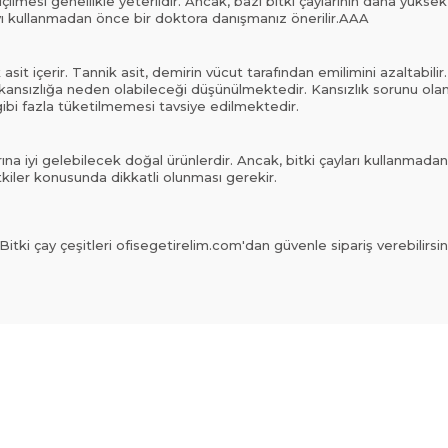
içilmesi genellikle yeterlidir. Ancak, bazı bitki çaylarının daha yüks
ayı kullanmadan önce bir doktora danışmanız önerilir.AAA
 asit içerir. Tannik asit, demirin vücut tarafından emilimini azaltabili
kansızlığa neden olabileceği düşünülmektedir. Kansızlık sorunu olan k
gibi fazla tüketilmemesi tavsiye edilmektedir.
larına iyi gelebilecek doğal ürünlerdir. Ancak, bitki çayları kullanmadan
etkiler konusunda dikkatli olunması gerekir.
tki çay çeşitleri ofisegetirelim.com'dan güvenle sipariş verebilirsin