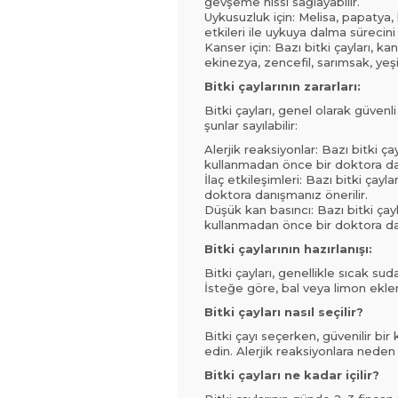
gevşeme hissi sağlayabilir.
Uykusuzluk için: Melisa, papatya, l
etkileri ile uykuya dalma sürecini k
Kanser için: Bazı bitki çayları, k
ekinezya, zencefil, sarımsak, yeşil 
Bitki çaylarının zararları:
Bitki çayları, genel olarak güven
şunlar sayılabilir:
Alerjik reaksiyonlar: Bazı bitki çay
kullanmadan önce bir doktora dan
İlaç etkileşimleri: Bazı bitki çayla
doktora danışmanız önerilir.
Düşük kan basıncı: Bazı bitki çay
kullanmadan önce bir doktora dan
Bitki çaylarının hazırlanışı:
Bitki çayları, genellikle sıcak su
İsteğe göre, bal veya limon eklen
Bitki çayları nasıl seçilir?
Bitki çayı seçerken, güvenilir bir
edin. Alerjik reaksiyonlara neden 
Bitki çayları ne kadar içilir?