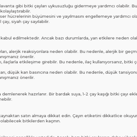
avanta gibi bitki çayları uykusuzluğu gidermeye yardımcı olabilir. Bu ça
olaylaştırabilir.
anser hücrelerinin büyümesini ve yayılmasını engellemeye yardımcı olab
çay, siyah çay sayılabilir.
li kabul edilmektedir. Ancak bazı durumlarda, yan etkilere neden olabi
ları, alerjik reaksiyonlara neden olabilir. Bu nedenle, alerjik bir geçmi
ışmanız önerilir.
rı, ilaçlarla etkileşime girebilir. Bu nedenle, ilaç kullanıyorsanız, bitk
ları, düşük kan basıncına neden olabilir. Bu nedenle, düşük tansiyonu
ışmanız önerilir.
da demlenerek hazırlanır. Bir bardak suya, 1-2 çay kaşığı bitki çayı ek
ebilir.
 kaynaktan satın almaya dikkat edin. Çayın etiketini dikkatlice okuyun 
olabilecek bitkilerden kaçının.