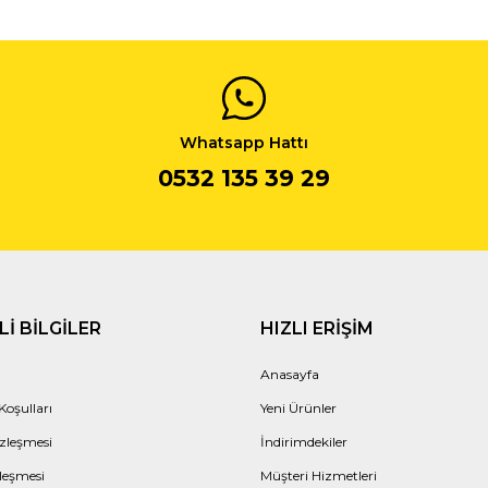
Whatsapp Hattı
0532 135 39 29
I BILGILER
HIZLI ERIŞIM
Anasayfa
Koşulları
Yeni Ürünler
zleşmesi
İndirimdekiler
leşmesi
Müşteri Hizmetleri