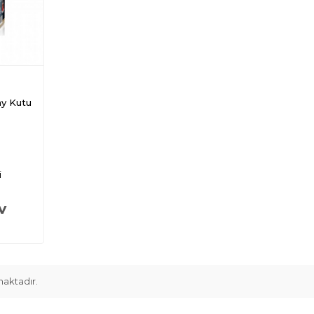
y Kutu
i
V
aktadır.