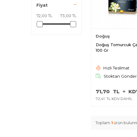
Fiyat
72,00 TL
73,00 TL
Doğuş
Doğuş Tomurcuk Ça
100 Gr
Hızlı Teslimat
Stoktan Gönder
71,70
TL
KD
72,41
TL KDV DAHİL
Toplam
1
ürün bulunm