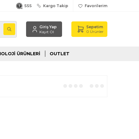
SSS
Kargo Takip
Favorilerim
Giriş Yap
Sepetim
,
0
Ürünler
Kayıt Ol
OLOJI ÜRÜNLERI
OUTLET