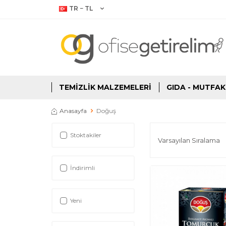
TR − TL
TEMIZLIK MALZEMELERI
GIDA - MUTFAK
Anasayfa
Doğuş
Stoktakiler
İndirimli
Yeni