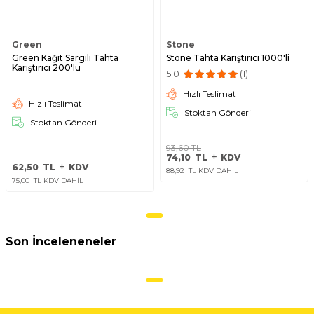
Green
Stone
Green Kağıt Sargılı Tahta
Stone Tahta Karıştırıcı 1000'li
Karıştırıcı 200'lü
5.0
(1)
Hızlı Teslimat
Hızlı Teslimat
Stoktan Gönderi
Stoktan Gönderi
93,60
TL
74,10
TL
KDV
62,50
TL
KDV
88,92
TL KDV DAHİL
75,00
TL KDV DAHİL
Son İnceleneneler