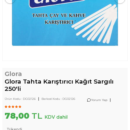
Glora
Glora Tahta Karıştırıcı Kağıt Sargılı
250'li
|
Ürün Kodu :
DG02126
Barkod Kodu :
DG02126
|
Yorum Yap
78,00
TL
KDV dahil
Tükendi