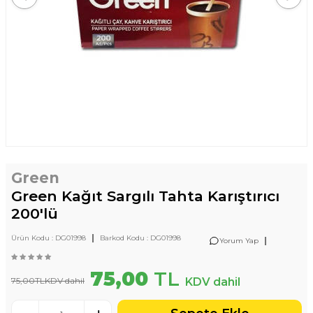
Green
Green Kağıt Sargılı Tahta Karıştırıcı
200'lü
|
Ürün Kodu :
DG01998
Barkod Kodu :
DG01998
|
Yorum Yap
75,00
TL
75,00
TL
KDV dahil
KDV dahil