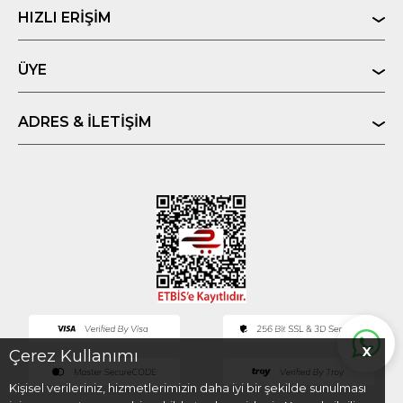
HIZLI ERIŞIM
ÜYE
ADRES & İLETIŞIM
X
Çerez Kullanımı
Kişisel verileriniz, hizmetlerimizin daha iyi bir şekilde sunulması