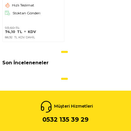
Hızlı Teslimat
Stoktan Gönderi
93,60
TL
74,10
TL
KDV
88,92
TL KDV DAHİL
Son İnceleneneler
Müşteri Hizmetleri
0532 135 39 29