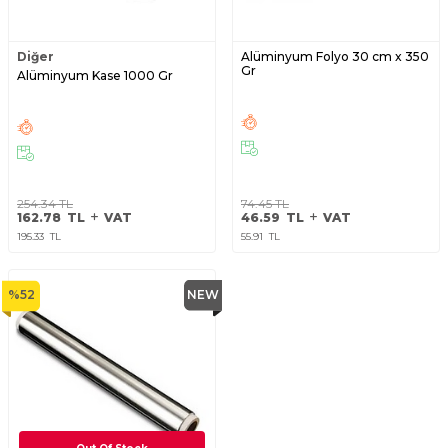
Diğer
Alüminyum Folyo 30 cm x 350
Gr
Alüminyum Kase 1000 Gr
254.34
TL
74.45
TL
162.78
TL
VAT
46.59
TL
VAT
195.33
TL
55.91
TL
%
52
NEW