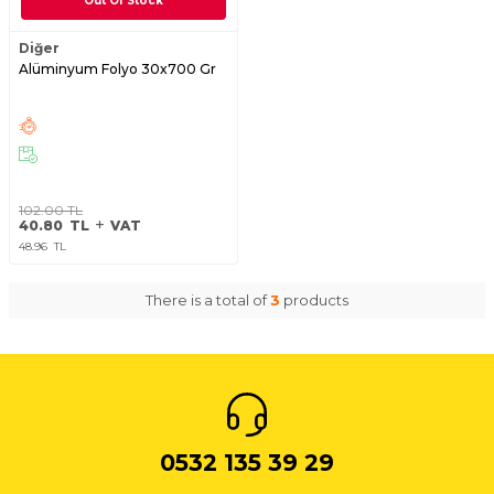
Out Of Stock
Diğer
Alüminyum Folyo 30x700 Gr
102.00
TL
40.80
TL
VAT
48.96
TL
There is a total of
3
products
0532 135 39 29