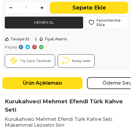
Sepete Ekle
Favorilerime
HEMEN AL
Ekle
Tavsiye Et
|
Fiyat Alarmı
Paylaş
1 İş Günü Teslimat
Kolay İade
Ürün Açıklaması
Ödeme Seçe
Kurukahveci Mehmet Efendi Türk Kahve
Seti
Kurukahveci Mehmet Efendi Türk Kahve Seti:
Mükemmel Lezzetin Sırrı