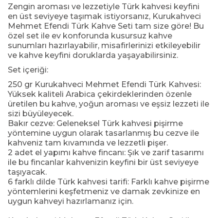
Zengin aroması ve lezzetiyle Türk kahvesi keyfini
en üst seviyeye taşımak istiyorsanız, Kurukahveci
Mehmet Efendi Türk Kahve Seti tam size göre! Bu
özel set ile ev konforunda kusursuz kahve
sunumları hazırlayabilir, misafirlerinizi etkileyebilir
ve kahve keyfini doruklarda yaşayabilirsiniz.
Set içeriği:
250 gr Kurukahveci Mehmet Efendi Türk Kahvesi:
Yüksek kaliteli Arabica çekirdeklerinden özenle
üretilen bu kahve, yoğun aroması ve eşsiz lezzeti ile
sizi büyüleyecek.
Bakır cezve: Geleneksel Türk kahvesi pişirme
yöntemine uygun olarak tasarlanmış bu cezve ile
kahveniz tam kıvamında ve lezzetli pişer.
2 adet el yapımı kahve fincanı: Şık ve zarif tasarımı
ile bu fincanlar kahvenizin keyfini bir üst seviyeye
taşıyacak.
6 farklı dilde Türk kahvesi tarifi: Farklı kahve pişirme
yöntemlerini keşfetmeniz ve damak zevkinize en
uygun kahveyi hazırlamanız için.