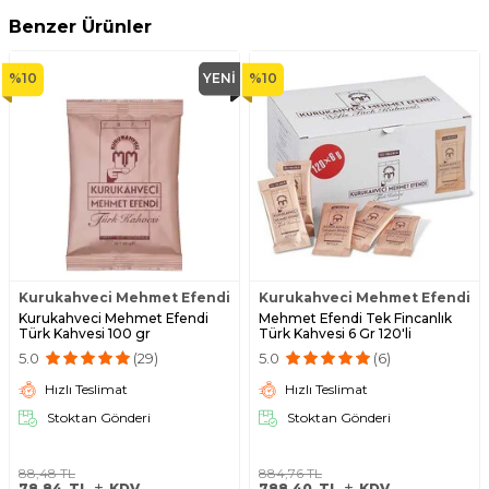
Benzer Ürünler
%
10
YENI
%
10
Kurukahveci Mehmet Efendi
Kurukahveci Mehmet Efendi
Kurukahveci Mehmet Efendi
Mehmet Efendi Tek Fincanlık
Türk Kahvesi 100 gr
Türk Kahvesi 6 Gr 120'li
5.0
(29)
5.0
(6)
Hızlı Teslimat
Hızlı Teslimat
Stoktan Gönderi
Stoktan Gönderi
88,48
TL
884,76
TL
78,84
TL
KDV
788,40
TL
KDV