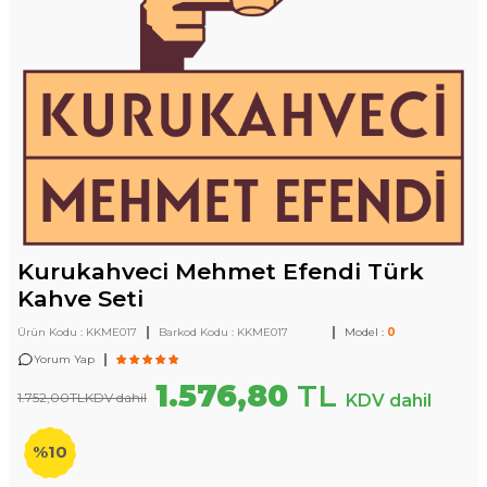
Kurukahveci Mehmet Efendi Türk
Kahve Seti
|
|
Ürün Kodu :
KKME017
Barkod Kodu :
KKME017
Model :
0
|
Yorum Yap
1.576,80
TL
1.752,00
TL
KDV dahil
KDV dahil
%
10