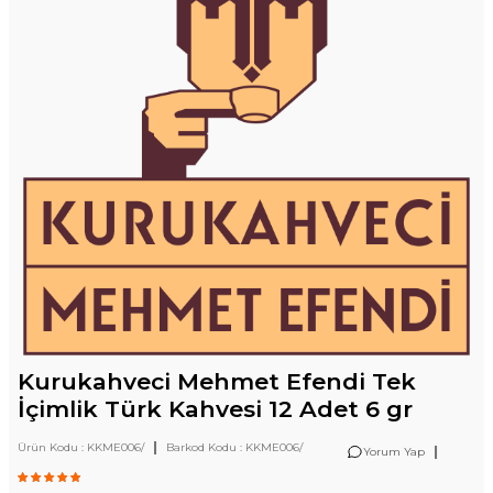
Kurukahveci Mehmet Efendi Tek
İçimlik Türk Kahvesi 12 Adet 6 gr
|
Ürün Kodu :
KKME006/
Barkod Kodu :
KKME006/
|
Yorum Yap