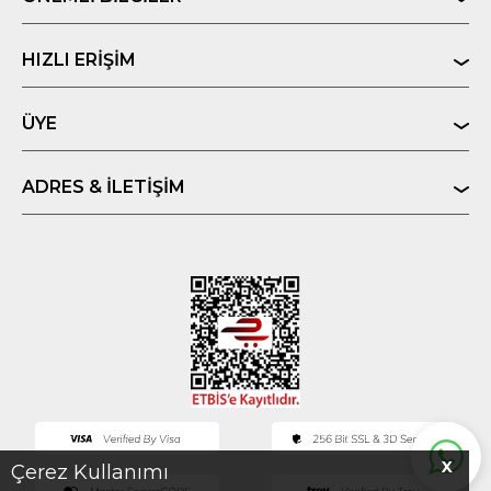
HIZLI ERIŞIM
ÜYE
ADRES & İLETIŞIM
X
Çerez Kullanımı