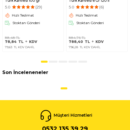
Türk Kahvesi 100 gr
Türk Kahvesi 6 Gr 120'li
5.0
(29)
5.0
(6)
Hızlı Teslimat
Hızlı Teslimat
Stoktan Gönderi
Stoktan Gönderi
88,48
TL
884,76
TL
78,84
TL
KDV
788,40
TL
KDV
79,63
TL KDV DAHİL
796,28
TL KDV DAHİL
Son İnceleneneler
Müşteri Hizmetleri
0532 135 39 29