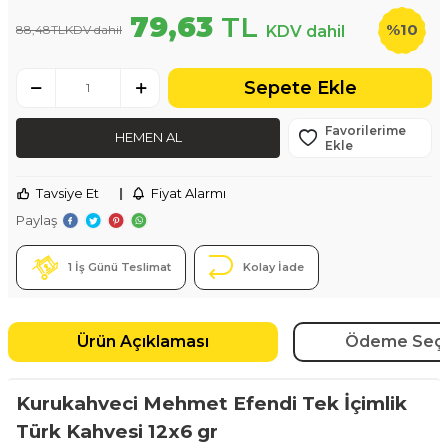
79,63
TL
%
10
88,48
TL
KDV dahil
KDV dahil
Sepete Ekle
Favorilerime
HEMEN AL
Ekle
Tavsiye Et
|
Fiyat Alarmı
Paylaş
1 İş Günü Teslimat
Kolay İade
Ürün Açıklaması
Ödeme Seçe
Kurukahveci Mehmet Efendi Tek İçimlik
Türk Kahvesi 12x6 gr