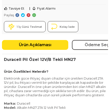
Tavsiye Et
|
Fiyat Alarmı
Paylaş
1 İş Günü Teslimat
Kolay İade
Ürün Açıklaması
Ödeme Seçe
Duracell Pil Özel 12V/B Tekli MN27
Ürün Özellikleri Nelerdir?
Elektronik güce ihtiyaç duyan cihazlar için üretilen Duracell 27A
12V pil, bu ihtiyacı verimli bir şekilde karşılayacak kapasitede bir
üründür. Duracell’in öne çıkan ürünlerinden biri olan MN27 alkalin
pil, cihazlara zarar vermediği için sıklıkla tercih edilir. Bu ürün, pile
ihtiyaç duyan cihazlarda uzun süreli yüksek performans gösterir.
Marka:
Duracell
Model:
Alkalin MN27 27A 12 Volt Pil Tekli