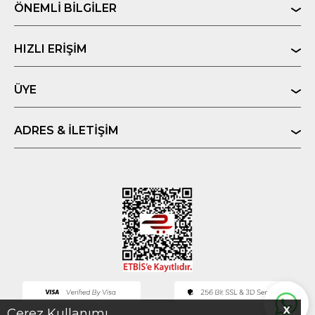
ÖNEMLI BILGILER
HIZLI ERIŞIM
ÜYE
ADRES & İLETIŞIM
X
Çerez Kullanımı