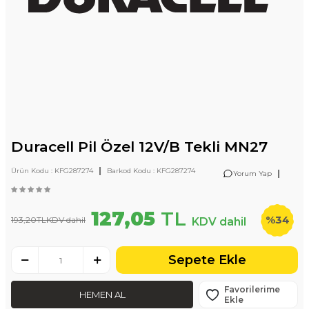
Duracell Pil Özel 12V/B Tekli MN27
|
Ürün Kodu :
KFG287274
Barkod Kodu :
KFG287274
|
Yorum Yap
127,05
TL
%
34
193,20
TL
KDV dahil
KDV dahil
Sepete Ekle
Favorilerime
HEMEN AL
Ekle