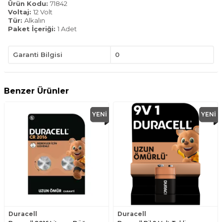
Ürün Kodu:
71842
Voltaj:
12 Volt
Tür:
Alkalın
Paket İçeriği:
1 Adet
Garanti Bilgisi
0
Benzer Ürünler
YENI
YENI
Duracell
Duracell