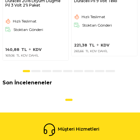
Duracell 2016 Lityum Düğme
Duracell Pil 9 Volt Tekli
Pil 3 Volt 2'li Paket
Hızlı Teslimat
Hızlı Teslimat
Stoktan Gönderi
Stoktan Gönderi
221,38
TL
KDV
140,88
TL
KDV
265,66
TL KDV DAHİL
169,06
TL KDV DAHİL
Son İnceleneneler
Müşteri Hizmetleri