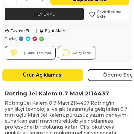
Favorilerime
HEMEN AL
Ekle
Tavsiye Et
|
Fiyat Alarmı
Paylaş
1 İş Günü Teslimat
Kolay İade
Ürün Açıklaması
Ödeme Seçe
Rotring Jel Kalem 0.7 Mavi 2114437
Rotring Jel Kalem 0.7 Mavi 2114437 Rotring'in
yenilikçi teknolojisi ve şık tasarımıyla geliştirilen 0.7
mm uçlu Mavi Jel Kalem, pürüzsüz yazım deneyimi
sunarken zarif mavi mürekkebiyle notlarınıza
profesyonel bir dokunuş katar. Ofis, okul veya
günlük kullanım için mükemmel bir seçenektir.