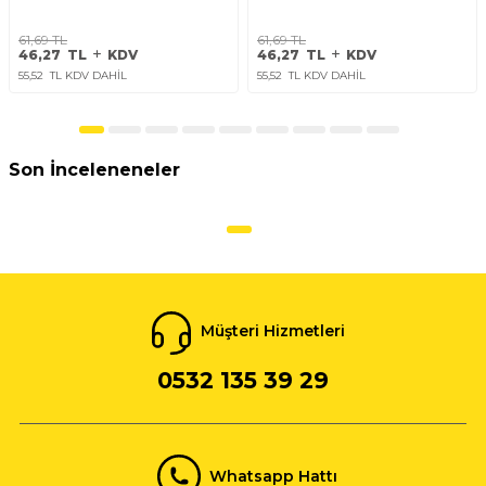
61,69
TL
61,69
TL
46,27
TL
KDV
46,27
TL
KDV
55,52
TL KDV DAHİL
55,52
TL KDV DAHİL
Son İnceleneneler
Müşteri Hizmetleri
0532 135 39 29
Whatsapp Hattı