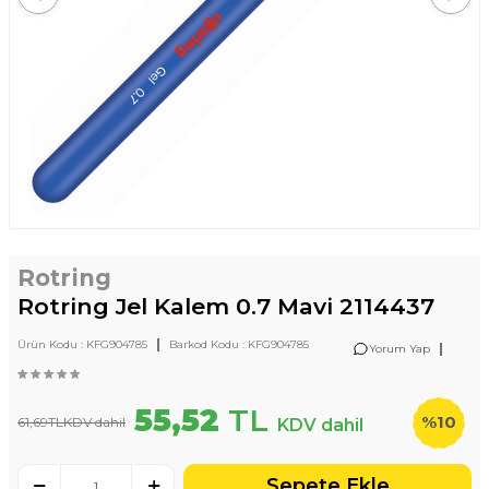
Rotring
Rotring Jel Kalem 0.7 Mavi 2114437
|
Ürün Kodu :
KFG904785
Barkod Kodu :
KFG904785
|
Yorum Yap
55,52
TL
%
10
61,69
TL
KDV dahil
KDV dahil
Sepete Ekle